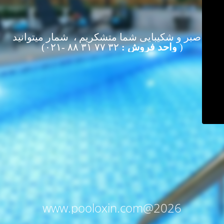
از صبر و شکیبایی شما متشکریم ، شمار میتوانید
(
واحد فروش :
۳۲ ۷۷ ۳۱ ۸۸ -۰۲۱)
www.pooloxin.com@2026