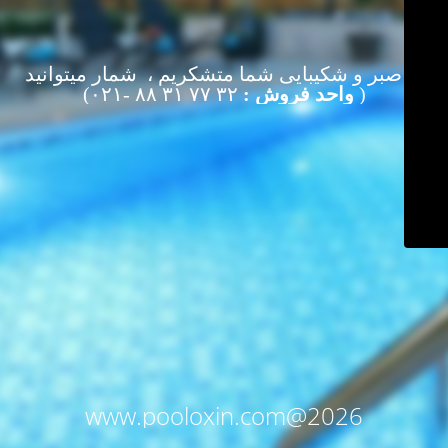
از صبر و شکیبایی شما متشکریم ، شمار میتوانید
(
واحد فروش :
۳۲ ۷۷ ۳۱ ۸۸ -۰۲۱)
www.pooloxin.com@2026