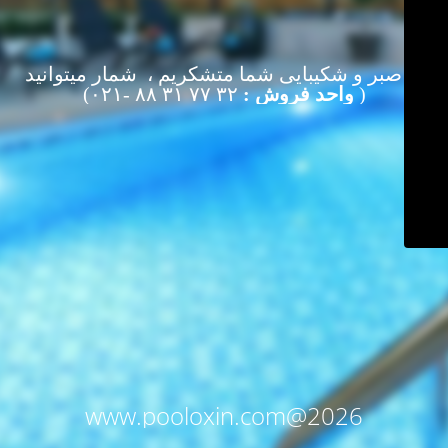
از صبر و شکیبایی شما متشکریم ، شمار میتوانید
(
واحد فروش :
۳۲ ۷۷ ۳۱ ۸۸ -۰۲۱)
www.pooloxin.com@2026