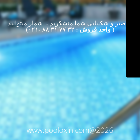
از صبر و شکیبایی شما متشکریم ، شمار میتوانید
(
واحد فروش :
۳۲ ۷۷ ۳۱ ۸۸ -۰۲۱)
www.pooloxin.com@2026