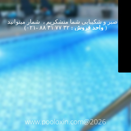
از صبر و شکیبایی شما متشکریم ، شمار میتوانید
(
واحد فروش :
۳۲ ۷۷ ۳۱ ۸۸ -۰۲۱)
www.pooloxin.com@2026