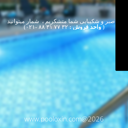
از صبر و شکیبایی شما متشکریم ، شمار میتوانید
(
واحد فروش :
۳۲ ۷۷ ۳۱ ۸۸ -۰۲۱)
www.pooloxin.com@2026