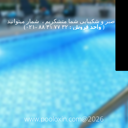
از صبر و شکیبایی شما متشکریم ، شمار میتوانید
(
واحد فروش :
۳۲ ۷۷ ۳۱ ۸۸ -۰۲۱)
www.pooloxin.com@2026