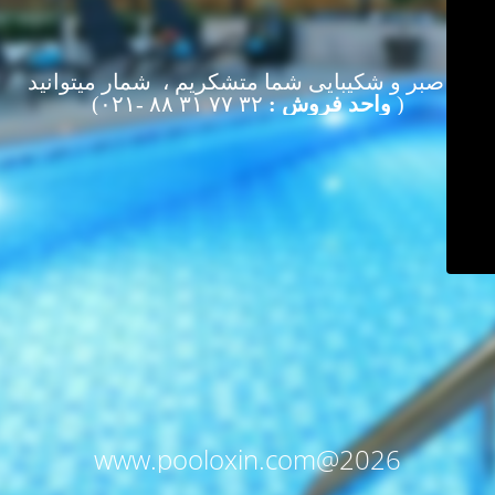
از صبر و شکیبایی شما متشکریم ، شمار میتوانید
(
واحد فروش :
۳۲ ۷۷ ۳۱ ۸۸ -۰۲۱)
www.pooloxin.com@2026