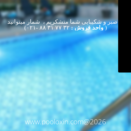
از صبر و شکیبایی شما متشکریم ، شمار میتوانید
(
واحد فروش :
۳۲ ۷۷ ۳۱ ۸۸ -۰۲۱)
www.pooloxin.com@2026