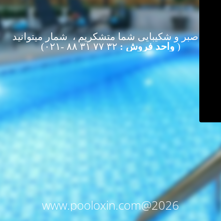
از صبر و شکیبایی شما متشکریم ، شمار میتوانید
(
واحد فروش :
۳۲ ۷۷ ۳۱ ۸۸ -۰۲۱)
www.pooloxin.com@2026