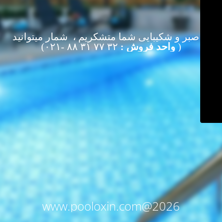
از صبر و شکیبایی شما متشکریم ، شمار میتوانید
(
واحد فروش :
۳۲ ۷۷ ۳۱ ۸۸ -۰۲۱)
www.pooloxin.com@2026