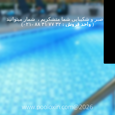
از صبر و شکیبایی شما متشکریم ، شمار میتوانید
(
واحد فروش :
۳۲ ۷۷ ۳۱ ۸۸ -۰۲۱)
www.pooloxin.com@2026