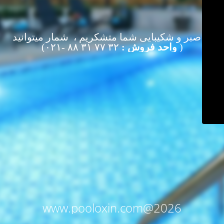
از صبر و شکیبایی شما متشکریم ، شمار میتوانید
(
واحد فروش :
۳۲ ۷۷ ۳۱ ۸۸ -۰۲۱)
www.pooloxin.com@2026