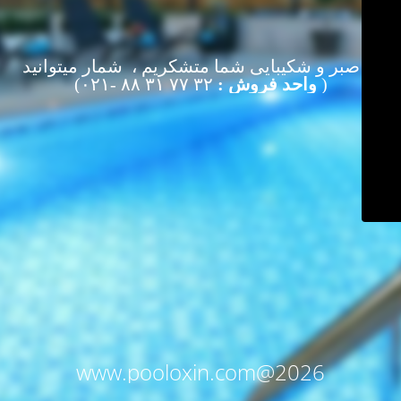
از صبر و شکیبایی شما متشکریم ، شمار میتوانید
(
واحد فروش :
۳۲ ۷۷ ۳۱ ۸۸ -۰۲۱)
www.pooloxin.com@2026