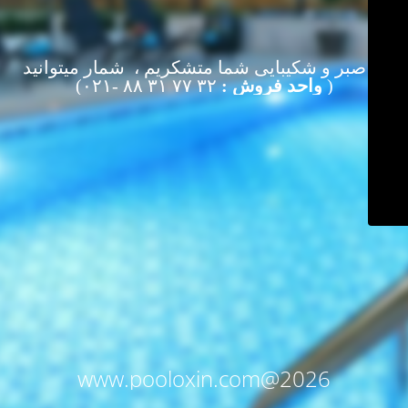
از صبر و شکیبایی شما متشکریم ، شمار میتوانید
(
واحد فروش :
۳۲ ۷۷ ۳۱ ۸۸ -۰۲۱)
www.pooloxin.com@2026